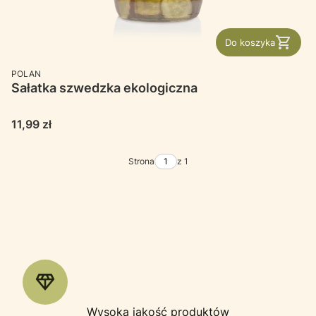
Do koszyka
PRODUCENT
POLAN
Sałatka szwedzka ekologiczna
Cena
11,99 zł
Strona
z 1
Wysoka jakość produktów