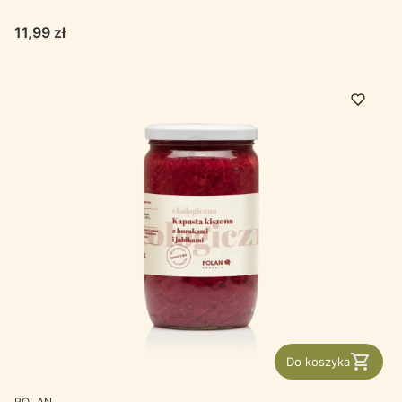
Cena
11,99 zł
Do koszyka
PRODUCENT
POLAN