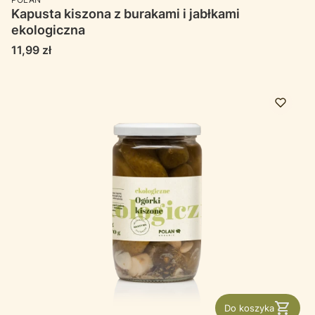
Kapusta kiszona z burakami i jabłkami
ekologiczna
Cena
11,99 zł
Do koszyka