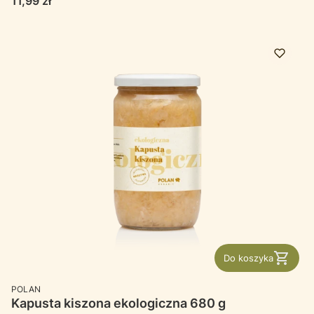
Cena
11,99 zł
Do koszyka
PRODUCENT
POLAN
Kapusta kiszona ekologiczna 680 g